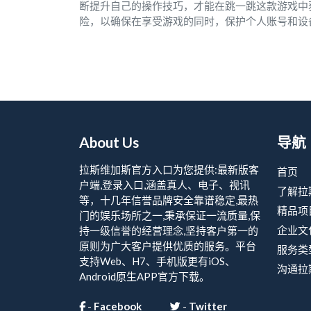
断提升自己的操作技巧，才能在跳一跳这款游戏中
险，以确保在享受游戏的同时，保护个人账号和设
About Us
导航
拉斯维加斯官方入口为您提供:最新版客
首页
户端,登录入口,涵盖真人、电子、视讯
了解拉
等，十几年信誉品牌安全靠谱稳定,最热
精品项
门的娱乐场所之一,秉承保证一流质量,保
企业文
持一级信誉的经营理念,坚持客户第一的
原则为广大客户提供优质的服务。平台
服务类
支持Web、H7、手机版更有iOS、
沟通拉
Android原生APP官方下载。
-
Facebook
-
Twitter